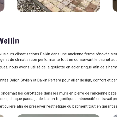
Wellin
plusieurs climatisations Daikin dans une ancienne ferme rénovée situ
age et de climatisation performante tout en conservant le cachet au
ifiques, nous avons utilisé de la goulotte en acier zingué afin de s’ha
’unités Daikin Stylish et Daikin Perfera pour allier design, confort et
 concernait les carottages dans les murs en pierre de l’ancienne bâtis
ur, chaque passage de liaison frigorifique a nécessité un travail pré
culière afin de préserver l’esthétique du bâtiment tout en garantissa